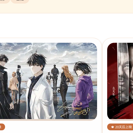
🍁 20天后上映
映