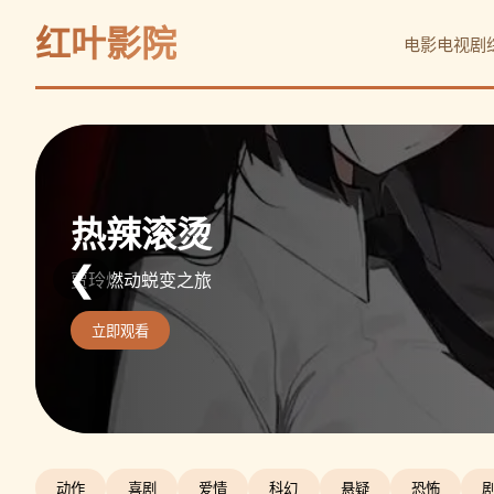
红叶影院
电影
电视剧
阿凡达：水之道
热辣滚烫
沙丘2
❮
重返潘多拉海洋史诗
贾玲燃动蜕变之旅
天选之子复仇史诗
立即观看
立即观看
立即观看
动作
喜剧
爱情
科幻
悬疑
恐怖