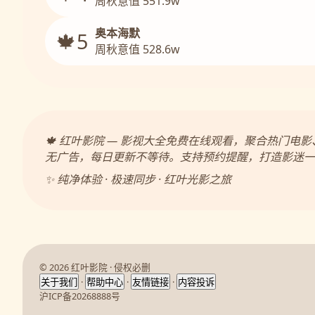
周秋意值 551.9w
奥本海默
🍁5
周秋意值 528.6w
🍁 红叶影院 — 影视大全免费在线观看，聚合热门
无广告，每日更新不等待。支持预约提醒，打造影迷一
✨ 纯净体验 · 极速同步 · 红叶光影之旅
© 2026 红叶影院 · 侵权必删
·
·
·
关于我们
帮助中心
友情链接
内容投诉
沪ICP备20268888号