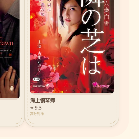
海上钢琴师
⭐ 9.3
高分封神