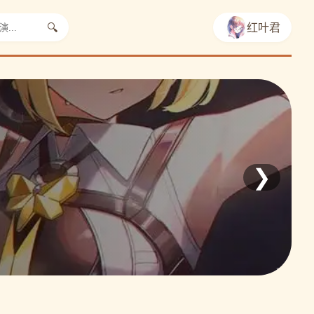
🔍
红叶君
❯