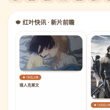
🍁 红叶快讯 · 新片前瞻
🍁 7天后上映
猎人克莱文
🍁 13天后上