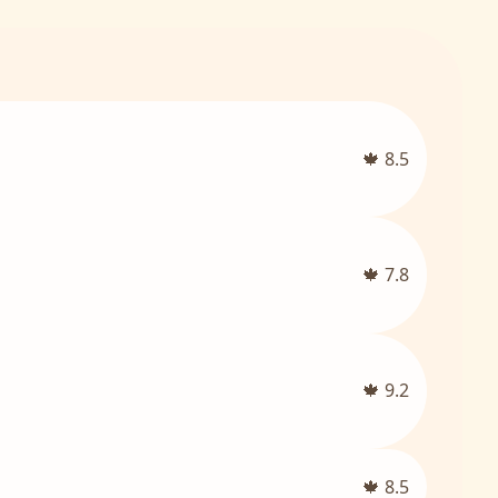
🍁 8.5
🍁 7.8
🍁 9.2
🍁 8.5