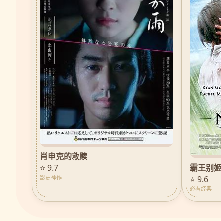
肖申克的救赎
霸王别
⭐ 9.7
⭐ 9.6
影史神作
必看经典