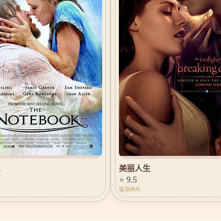
姬
美丽人生
⭐ 9.5
催泪神片